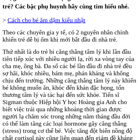
trẻ? Các bậc phụ huynh hãy cùng tìm hiểu nhé.
>
Cách cho bé ăm dặm kiểu nhật
Theo các chuyên gia y tế,
có 2 nguyên nhân chính
khiến trẻ dễ bị ốm khi mới bắt đầu đi nhà trẻ.
Thứ nhất là do trẻ bi căng thẳng tâm lý khi lần đầu
tiên tiếp xúc với nhiều người lạ, rời xa vòng tay của
cha mẹ, ông bà. Đa số các bé lần đầu đi nhà trẻ đều
sợ hãi, khóc nhiều, bám mẹ, phản kháng và không
chịu đến trường. Những căng thẳng tâm lý này khiến
bé không muốn ăn, khóc đến khản đặc họng, tổn
thương tâm lý và tác hại đến sức khỏe. Tiến sĩ
Sigman thuộc Hiệp hội Y học Hoàng gia Anh cho
biết việc trải qua những khoảng thời gian được
người lạ chăm sóc trong những năm tháng đầu đời
có thể làm tăng các loại hormone gây căng thẳng
(stress) trong cơ thể bé. Việc tăng đột biến nồng độ
chất cortisol này cũng liên quan đến giảm đề kháng