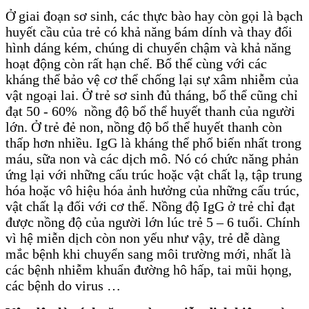
Ở giai đoạn sơ sinh, các thực bào hay còn gọi là bạch
huyết cầu của trẻ có khả năng bám dính và thay đổi
hình dáng kém, chúng di chuyển chậm và khả năng
hoạt động còn rất hạn chế. Bổ thể cùng với các
kháng thể bảo vệ cơ thể chống lại sự xâm nhiễm của
vật ngoại lai. Ở trẻ sơ sinh đủ tháng, bổ thể cũng chỉ
đạt 50 - 60% nồng độ bổ thể huyết thanh của người
lớn. Ở trẻ đẻ non, nồng độ bổ thể huyết thanh còn
thấp hơn nhiều. IgG là kháng thể phổ biến nhất trong
máu, sữa non và các dịch mô. Nó có chức năng phản
ứng lại với những cấu trúc hoặc vật chất lạ, tập trung
hóa hoặc vô hiệu hóa ảnh hưởng của những cấu trúc,
vật chất lạ đối với cơ thể. Nồng độ IgG ở trẻ chỉ đạt
được nồng độ của người lớn lúc trẻ 5 – 6 tuổi. Chính
vì hệ miễn dịch còn non yếu như vậy, trẻ dễ dàng
mắc bệnh khi chuyển sang môi trường mới, nhất là
các bệnh nhiễm khuẩn đường hô hấp, tai mũi họng,
các bệnh do virus …