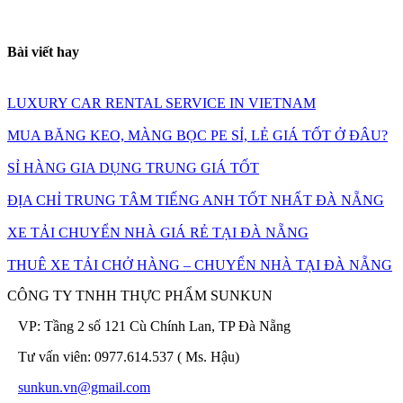
Bài viết hay
LUXURY CAR RENTAL SERVICE IN VIETNAM
MUA BĂNG KEO, MÀNG BỌC PE SỈ, LẺ GIÁ TỐT Ở ĐÂU?
SỈ HÀNG GIA DỤNG TRUNG GIÁ TỐT
ĐỊA CHỈ TRUNG TÂM TIẾNG ANH TỐT NHẤT ĐÀ NẴNG
XE TẢI CHUYỂN NHÀ GIÁ RẺ TẠI ĐÀ NẴNG
THUÊ XE TẢI CHỞ HÀNG – CHUYỂN NHÀ TẠI ĐÀ NẴNG
CÔNG TY TNHH THỰC PHẨM SUNKUN
VP: Tầng 2 số 121 Cù Chính Lan, TP Đà Nẵng
Tư vấn viên: 0977.614.537 ( Ms. Hậu)
sunkun.vn@gmail.com