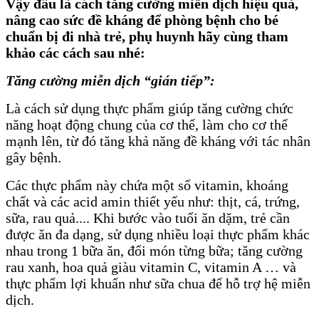
Vậy đâu là cách tăng cường miễn dịch hiệu quả,
nâng cao sức đề kháng để phòng bệnh cho bé
chuẩn bị đi nhà trẻ, phụ huynh hãy cùng tham
khảo các cách sau nhé:
Tăng cường miễn dịch “gián tiếp”:
Là cách sử dụng thực phẩm giúp tăng cường chức
năng hoạt động chung của cơ thể, làm cho cơ thể
mạnh lên, từ đó tăng khả năng đề kháng với tác nhân
gây bệnh.
Các thực phẩm này chứa một số vitamin, khoáng
chất và các acid amin thiết yếu như: thịt, cá, trứng,
sữa, rau quả.... Khi bước vào tuổi ăn dặm, trẻ cần
được ăn đa dạng, sử dụng nhiều loại thực phẩm khác
nhau trong 1 bữa ăn, đổi món từng bữa; tăng cường
rau xanh, hoa quả giàu vitamin C, vitamin A … và
thực phẩm lợi khuẩn như sữa chua để hỗ trợ hệ miễn
dịch.