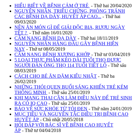
HIỂU BIẾT VỀ BỆNH CẢM Ở TRẺ
- Thứ hai 20/04/2020
NGUYÊN NHÂN, TRIỆU CHỨNG, PHÒNG TRÁNH
CÁC BỆNH DẠ DÀY, HUYẾT ÁP CAO...
- Thứ hai
09/03/2020
NÊN ĂN MÓN GÌ ĐỂ GIẢI ĐỘC BIA, RƯỢU NGÀY
TẾT ?
- Thứ năm 16/01/2020
CẨM NANG BỆNH DẠ DÀY
- Thứ hai 18/11/2019
NGUYÊN NHÂN HÀNG ĐẦU GÂY BỆNH HIỆN
NAY
- Thứ tư 08/05/2019
CẨM NANG BỆNH XƯƠNG KHỚP
- Thứ tư 03/04/2019
5 LOẠI THỰC PHẨM KÉO DÀI TUỔI THỌ ĐƯỢC
NGƯỜI ĐÀN ÔNG THỌ 114 TUỔI TIẾT LỘ
- Thứ sáu
08/03/2019
CÁCH CHO BÉ ĂN DẶM KIỂU NHẬT
- Thứ ba
26/02/2019
NHỮNG THÓI QUEN BUỔI SÁNG KHIẾN TRẺ KÉM
THÔNG MINH
- Thứ sáu 25/01/2019
KHI MANG THAI CẦN LÀM ĐIỀU NÀY ĐỂ TRẺ SINH
RA CÓ IQ CAO
- Thứ sáu 25/01/2019
BẢO VỆ SỨC KHỎE TỪ TỎI ĐEN
- Thứ năm 24/01/2019
MỤC TIÊU VÀ NGUYÊN TẮC ĐIỀU TRỊ BỆNH CAO
HUYẾT ÁP
- Chủ nhật 20/05/2018
HỎI ĐÁP VỚI BÁC SĨ VỀ BỆNH CAO HUYẾT
ÁP
- Thứ tư 04/04/2018