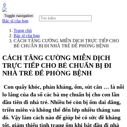
0
Toggle navigation
Bác sĩ của bạn
Trang chủ
Bác sĩ của bạn
CÁCH TĂNG CƯỜNG MIỄN DỊCH TRỰC TIẾP CHO
BÉ CHUẨN BỊ ĐI NHÀ TRẺ ĐỂ PHÒNG BỆNH
CÁCH TĂNG CƯỜNG MIỄN DỊCH
TRỰC TIẾP CHO BÉ CHUẨN BỊ ĐI
NHÀ TRẺ ĐỂ PHÒNG BỆNH
Con quấy khóc, phản kháng, ốm, sút cân … là nỗi
lo lắng của đa số các bà mẹ chuẩn bị cho con lần
đầu tiên đi nhà trẻ. Nhiều bé còn bị ốm dai dẳng,
triền miên và không thể đến lớp nhiều tháng sau
đó. Vậy làm cách nào để giúp bé có sức đề kháng
tốt, giảm thiểu tình trạng ốm khi bắt đầu đi nhà