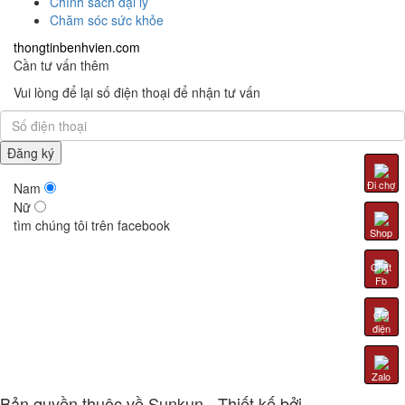
Chính sách đại lý
Chăm sóc sức khỏe
thongtinbenhvien.com
Cần tư vấn thêm
Vui lòng để lại số điện thoại để nhận tư vấn
Đi chợ
Nam
Nữ
tìm chúng tôi trên facebook
Shop
Chat
Fb
Gọi
điện
Zalo
Bản quyền thuộc về Sunkun - Thiết kế bởi