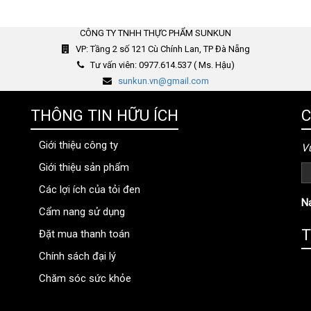
CÔNG TY TNHH THỰC PHẨM SUNKUN
VP: Tầng 2 số 121 Cù Chính Lan, TP Đà Nẵng
Tư vấn viên: 0977.614.537 ( Ms. Hậu)
sunkun.vn@gmail.com
THÔNG TIN HỮU ÍCH
C
Giới thiệu công ty
Vu
Giới thiệu sản phẩm
Các lợi ích của tỏi đen
N
Cẩm nang sử dụng
T
Đặt mua thanh toán
Chính sách đại lý
Chăm sóc sức khỏe
thongtinbenhvien.com