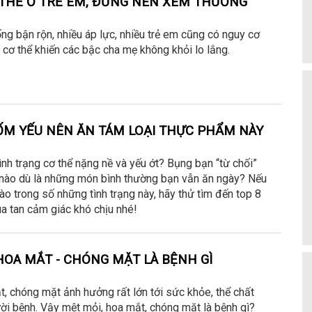
THỂ Ở TRẺ EM, ĐỪNG NÊN XEM THƯỜNG
g bận rộn, nhiều áp lực, nhiều trẻ em cũng có nguy cơ
ơ thể khiến các bậc cha mẹ không khỏi lo lắng.
ỐM YẾU NÊN ĂN TÁM LOẠI THỰC PHẨM NÀY
ình trạng cơ thể nặng nề và yếu ớt? Bụng bạn “từ chối”
o dù là những món bình thường bạn vẫn ăn ngày? Nếu
ào trong số những tình trạng này, hãy thử tìm đến top 8
a tan cảm giác khó chịu nhé!
HOA MẮT - CHÓNG MẶT LÀ BỆNH GÌ
, chóng mặt ảnh hưởng rất lớn tới sức khỏe, thể chất
ười bệnh. Vậy mệt mỏi, hoa mắt, chóng mặt là bệnh gì?