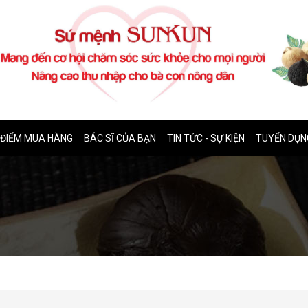
ĐIỂM MUA HÀNG
BÁC SĨ CỦA BẠN
TIN TỨC - SỰ KIỆN
TUYỂN DỤN