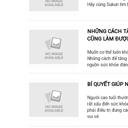
Hãy cùng Sukun tìm h
NHỮNG CÁCH TĂ
CŨNG LÀM ĐƯỢ
Muốn cơ thể luôn kh
Những cách để tăng 
nguồn sức khỏe đáng
BÍ QUYẾT GIÚP 
Người cao tuổi thườ
rất xấu đến sức khỏe
phải điều trị đúng c
vui vẻ.