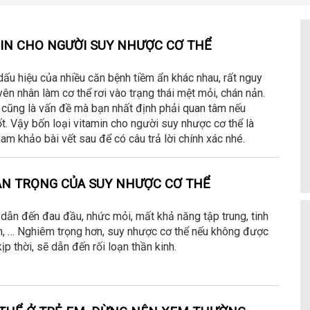
MIN CHO NGƯỜI SUY NHƯỢC CƠ THỂ
dấu hiệu của nhiều căn bệnh tiềm ẩn khác nhau, rất nguy
yên nhân làm cơ thể rơi vào trạng thái mệt mỏi, chán nản.
ây cũng là vấn đề mà bạn nhất định phải quan tâm nếu
. Vậy bốn loại vitamin cho người suy nhược cơ thể là
am khảo bài vết sau để có câu trả lời chính xác nhé.
UAN TRỌNG CỦA SUY NHƯỢC CƠ THỂ
dẫn đến đau đầu, nhức mỏi, mất khả năng tập trung, tinh
, … Nghiêm trọng hơn, suy nhược cơ thể nếu không được
kịp thời, sẽ dẫn đến rối loạn thần kinh.