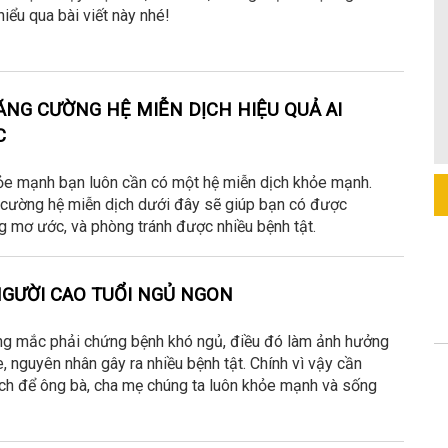
iểu qua bài viết này nhé!
NG CƯỜNG HỆ MIỄN DỊCH HIỆU QUẢ AI
C
ỏe mạnh bạn luôn cần có một hệ miễn dịch khỏe mạnh.
cường hệ miễn dịch dưới đây sẽ giúp bạn có được
 mơ ước, và phòng tránh được nhiều bệnh tật.
NGƯỜI CAO TUỔI NGỦ NGON
ng mắc phải chứng bệnh khó ngủ, điều đó làm ảnh hưởng
, nguyên nhân gây ra nhiều bệnh tật. Chính vì vậy cần
ách để ông bà, cha mẹ chúng ta luôn khỏe mạnh và sống