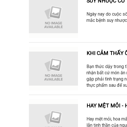
SUY NHƯỢC CƠ 
Ngày nay do cuộc sốn
mắc bệnh suy nhược c
KHI CẢM THẤY 
Bạn thức dậy trong t
nhận bất cứ món ăn nà
gặp phải tình trạng n
thực phẩm sau để xu
HAY MỆT MỎI - 
Hay mệt mỏi, hoa mắt
lẫn tinh thần của ng