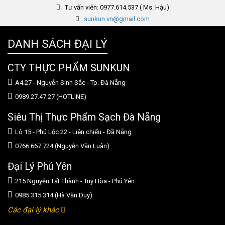
Tư vấn viên: 0977.614.537 ( Ms. Hậu)
sunkun.vn@gmail.com
DANH SÁCH ĐẠI LÝ
CTY THỰC PHẨM SUNKUN
A4.27 - Nguyễn Sinh Sắc - Tp. Đà Nẵng
0989.27.47.27 (HOTLINE)
Siêu Thị Thực Phẩm Sạch Đà Nẵng
Lô 15 - Phú Lộc 22 - Liên chiểu - Đầ Nẵng
0766.667.724 (Nguyễn Văn Luân)
Đại Lý Phú Yên
215 Nguyễn Tất Thành - Tuy Hòa - Phú Yên
0985.315.314 (Hà Văn Duy)
Các đại lý khác