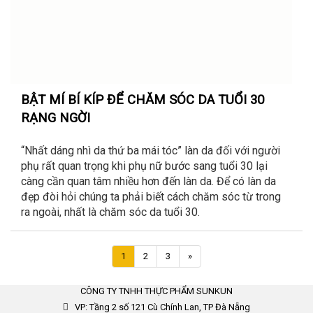
BẬT MÍ BÍ KÍP ĐỂ CHĂM SÓC DA TUỔI 30
RẠNG NGỜI
“Nhất dáng nhì da thứ ba mái tóc” làn da đối với người
phụ rất quan trọng khi phụ nữ bước sang tuổi 30 lại
càng cần quan tâm nhiều hơn đến làn da. Để có làn da
đẹp đòi hỏi chúng ta phải biết cách chăm sóc từ trong
ra ngoài, nhất là chăm sóc da tuổi 30.
Trang
1
2
3
»
kế
CÔNG TY TNHH THỰC PHẨM SUNKUN
VP: Tầng 2 số 121 Cù Chính Lan, TP Đà Nẵng