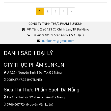
Trang
1
2
3
4
»
kế
CÔNG TY TNHH THỰC PHẨM SUNKUN
VP: Tầng 2 số 121 Cù Chính Lan, TP Đà Nẵng
Tư vấn viên: 0977.614.537 ( Ms. Hậu)
sunkun.vn@gmail.com
DANH SÁCH ĐẠI LÝ
CTY THỰC PHẨM SUNKUN
A4.27 - Nguyễn Sinh Sắc - Tp. Đà Nẵng
0989.27.47.27 (HOTLINE)
Siêu Thị Thực Phẩm Sạch Đà Nẵng
Lô 15 - Phú Lộc 22 - Liên chiểu - Đầ Nẵng
0766.667.724 (Nguyễn Văn Luân)