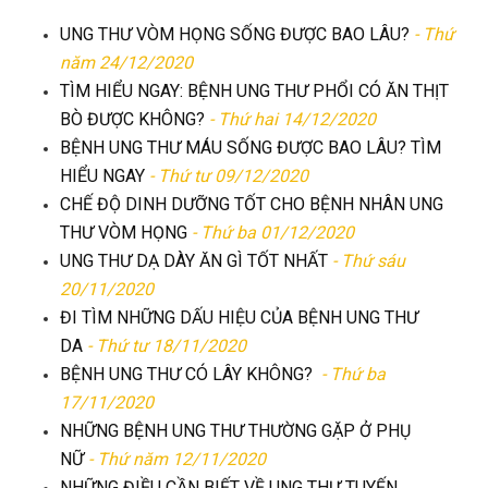
UNG THƯ VÒM HỌNG SỐNG ĐƯỢC BAO LÂU?
- Thứ
năm 24/12/2020
TÌM HIỂU NGAY: BỆNH UNG THƯ PHỔI CÓ ĂN THỊT
BÒ ĐƯỢC KHÔNG?
- Thứ hai 14/12/2020
BỆNH UNG THƯ MÁU SỐNG ĐƯỢC BAO LÂU? TÌM
HIỂU NGAY
- Thứ tư 09/12/2020
CHẾ ĐỘ DINH DƯỠNG TỐT CHO BỆNH NHÂN UNG
THƯ VÒM HỌNG
- Thứ ba 01/12/2020
UNG THƯ DẠ DÀY ĂN GÌ TỐT NHẤT
- Thứ sáu
20/11/2020
ĐI TÌM NHỮNG DẤU HIỆU CỦA BỆNH UNG THƯ
DA
- Thứ tư 18/11/2020
BỆNH UNG THƯ CÓ LÂY KHÔNG?
- Thứ ba
17/11/2020
NHỮNG BỆNH UNG THƯ THƯỜNG GẶP Ở PHỤ
NỮ
- Thứ năm 12/11/2020
NHỮNG ĐIỀU CẦN BIẾT VỀ UNG THƯ TUYẾN