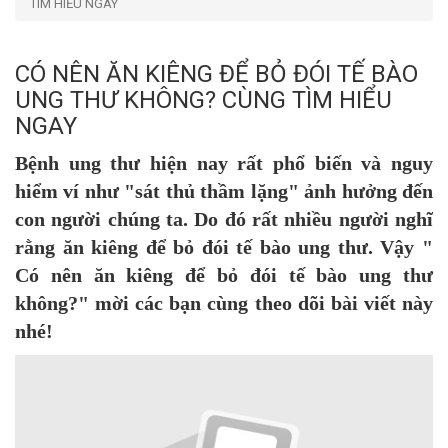
TÌM HIỂU NGAY
CÓ NÊN ĂN KIÊNG ĐỂ BỎ ĐÓI TẾ BÀO
UNG THƯ KHÔNG? CÙNG TÌM HIỂU
NGAY
Bệnh ung thư hiện nay rất phổ biến và nguy
hiểm ví như "sát thủ thầm lặng" ảnh hưởng đến
con người chúng ta. Do đó rất nhiều người nghĩ
rằng ăn kiêng để bỏ đói tế bào ung thư. Vậy "
Có nên ăn kiêng để bỏ đói tế bào ung thư
không?" mời các bạn cùng theo dõi bài viết này
nhé!