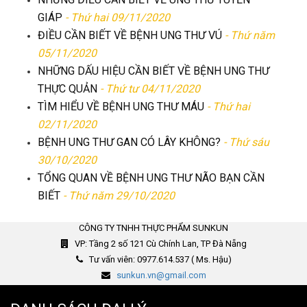
GIÁP
- Thứ hai 09/11/2020
ĐIỀU CẦN BIẾT VỀ BỆNH UNG THƯ VÚ
- Thứ năm
05/11/2020
NHỮNG DẤU HIỆU CẦN BIẾT VỀ BỆNH UNG THƯ
THỰC QUẢN
- Thứ tư 04/11/2020
TÌM HIỂU VỀ BỆNH UNG THƯ MÁU
- Thứ hai
02/11/2020
BỆNH UNG THƯ GAN CÓ LÂY KHÔNG?
- Thứ sáu
30/10/2020
TỔNG QUAN VỀ BỆNH UNG THƯ NÃO BẠN CẦN
BIẾT
- Thứ năm 29/10/2020
CÔNG TY TNHH THỰC PHẨM SUNKUN
VP: Tầng 2 số 121 Cù Chính Lan, TP Đà Nẵng
Tư vấn viên: 0977.614.537 ( Ms. Hậu)
sunkun.vn@gmail.com