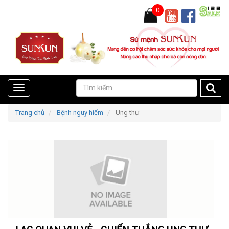
0
Toggle
Trang chủ
Bệnh nguy hiểm
Ung thư
navigation