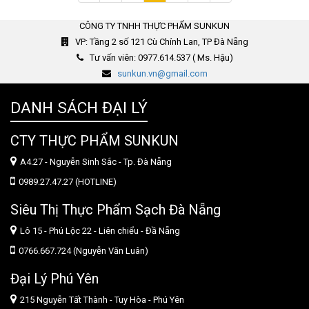
trước
kế
CÔNG TY TNHH THỰC PHẨM SUNKUN
VP: Tầng 2 số 121 Cù Chính Lan, TP Đà Nẵng
Tư vấn viên: 0977.614.537 ( Ms. Hậu)
sunkun.vn@gmail.com
DANH SÁCH ĐẠI LÝ
CTY THỰC PHẨM SUNKUN
A4.27 - Nguyễn Sinh Sắc - Tp. Đà Nẵng
0989.27.47.27 (HOTLINE)
Siêu Thị Thực Phẩm Sạch Đà Nẵng
Lô 15 - Phú Lộc 22 - Liên chiểu - Đầ Nẵng
0766.667.724 (Nguyễn Văn Luân)
Đại Lý Phú Yên
215 Nguyễn Tất Thành - Tuy Hòa - Phú Yên