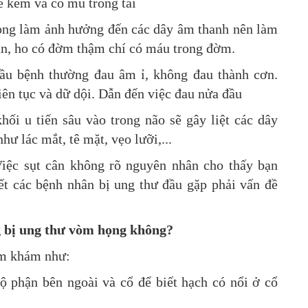
he kém và có mủ trong tai
ọng làm ảnh hưởng đến các dây âm thanh nên làm
han, ho có đờm thậm chí có máu trong đờm.
ầu bệnh thường đau âm ỉ, không đau thành cơn.
liên tục và dữ dội. Dẫn đến việc đau nửa đầu
hối u tiến sâu vào trong não sẽ gây liệt các dây
hư lác mắt, tê mặt, vẹo lưỡi,...
Việc sụt cân không rõ nguyên nhân cho thấy bạn
ết các bệnh nhân bị ung thư đầu gặp phải vấn đề
g bị ung thư vòm họng không?
hăm khám như:
ộ phận bên ngoài và cổ để biết hạch có nổi ở cổ