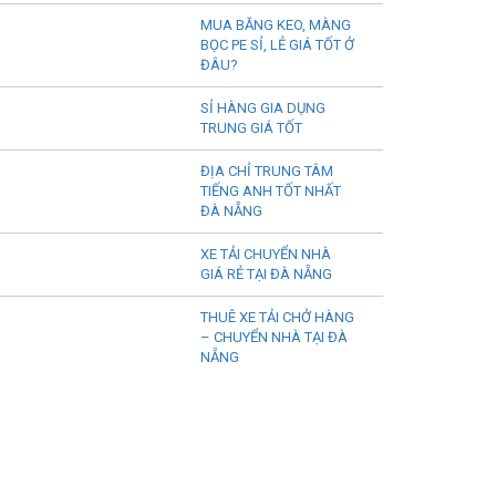
MUA BĂNG KEO, MÀNG
BỌC PE SỈ, LẺ GIÁ TỐT Ở
ĐÂU?
SỈ HÀNG GIA DỤNG
TRUNG GIÁ TỐT
ĐỊA CHỈ TRUNG TÂM
TIẾNG ANH TỐT NHẤT
ĐÀ NẴNG
XE TẢI CHUYỂN NHÀ
GIÁ RẺ TẠI ĐÀ NẴNG
THUÊ XE TẢI CHỞ HÀNG
– CHUYỂN NHÀ TẠI ĐÀ
NẴNG