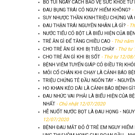
BỎ TÚI NGAY CÁCH BẢO VỆ SỨC KHỎE TỪ 
ĐAU BỤNG TRÁI CÓ NGUY HIỂM KHÔNG?
-
SUY NHƯỢC THẦN KINH:TRIỆU CHỨNG VÀ 
ĐAU THẬN TRÁI NGUYÊN NHÂN LÀ GÌ?
- T
NƯỚC TIỂU CÓ BỘT LÀ BIỂU HIỆN CỦA BỆN
TRẺ ĂN GÌ ĐỂ TĂNG CHIỀU CAO
- Thứ năm
CHO TRẺ ĂN GÌ KHI BỊ TIÊU CHẢY
- Thứ tư
CHO TRẺ ĂN GÌ KHI BỊ SỐT
- Thứ tư 12/08
BỆNH VIÊM TUYẾN GIÁP CÓ ĐIỀU TRỊ KHỎ
MỎI CỔ CHÂN KHI CHẠY LÀ CẢNH BÁO BỆ
TRIỆU CHỨNG TÊ ĐẦU NGÓN TAY - NGUYÊN
HO KHAN KÉO DÀI LÀ CẢNH BÁO BỆNH GÌ
ĐAU NHỨC VAI PHẢI LÀ BIỂU HIỆN CỦA B
NHẤT
- Chủ nhật 12/07/2020
HỄ NUỐT NƯỚC BỌT LÀ ĐAU HỌNG - NGUY
12/07/2020
BỆNH ĐAU MẮT ĐỎ Ở TRẺ EM NGUY HIỂM