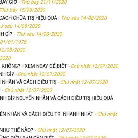
BÂY GIỜ
- Thứ bảy 21/11/2020
 Thứ bảy 15/08/2020
CÁCH CHỮA TRỊ HIỆU QUẢ
- Thứ sáu 14/08/2020
hứ sáu 14/08/2020
H GÌ?
- Thứ sáu 14/08/2020
 01/01/1970
 12/08/2020
/2020
I KHÔNG? - XEM NGAY ĐỂ BIẾT
- Chủ nhật 12/07/2020
NH GÌ?
- Chủ nhật 12/07/2020
 NHÂN VÀ CÁCH ĐIỀU TRỊ
- Chủ nhật 12/07/2020
?
- Chủ nhật 12/07/2020
ỆNH GÌ? NGUYÊN NHÂN VÀ CÁCH ĐIỀU TRỊ HIỆU QUẢ
ÊN NHÂN VÀ CÁCH ĐIỀU TRỊ NHANH NHẤT
- Chủ nhật
 NHƯ THẾ NÀO?
- Chủ nhật 12/07/2020