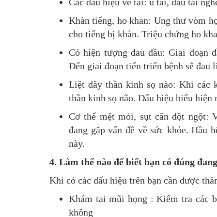
Các dấu hiệu về tai: ù tai, đau tai ng
Khàn tiếng, ho khan: Ung thư vòm h
cho tiếng bị khàn. Triệu chứng ho k
Có hiện tượng đau đầu: Giai đoạn đ
Đến giai đoạn tiến triển bệnh sẽ đau 
Liệt dây thần kinh sọ nào: Khi các k
thần kinh sọ não. Dấu hiệu biểu hiện n
Cơ thể mệt mỏi, sụt cân đột ngột: 
đang gặp vấn đề về sức khỏe. Hầu h
này.
4. Làm thế nào để biết bạn có đúng đan
Khi có các dấu hiệu trên bạn cần được t
Khám tai mũi họng : Kiểm tra các b
không