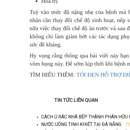
Hoá trị
Tuỳ vào mức độ nặng nhẹ của bệnh mà bá
nhân cần thay đổi chế độ sinh hoạt, nếp 
nữa việc thay đổi chế độ ăn trước và sau đ
không chỉ làm giảm bớt các tác dụng phụ
sức đề kháng.
Hy vọng rằng thông qua bài viết này bạn
vòm họng này. Để sớm kịp thời khi bệnh m
TÌM HIỂU THÊM:
TỎI ĐEN HỖ TRỢ Đ
TIN TỨC LIÊN QUAN
CÁCH Ủ RÁC NHÀ BẾP THÀNH PHÂN HỮU 
NƯỚC UỐNG TINH KHIẾT TẠI ĐÀ NẴNG
- T