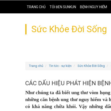
TRANG CHỦ
TỎI ĐEN SUNKUN
BỆNH NGUY HIỂM
Sức Khỏe Đời Sống
Trang chủ
Tin tức - sự kiện
Sức Khỏe Đời Sống
CÁC DẤU HIỆU PHÁT HIỆN BỆ
Như chúng ta đã biết ung thư vòm họng 
những căn bệnh ung thư nguy hiểm và h
có khả năng chữa khỏi. Vậy những dấ