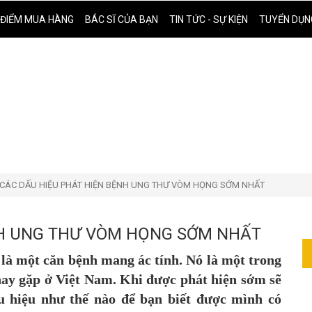
ĐIỂM MUA HÀNG
BÁC SĨ CỦA BẠN
TIN TỨC - SỰ KIỆN
TUYỂN DỤN
CÁC DẤU HIỆU PHÁT HIỆN BỆNH UNG THƯ VÒM HỌNG SỚM NHẤT
NH UNG THƯ VÒM HỌNG SỚM NHẤT
là một căn bệnh mang ác tính. Nó là một trong
ay gặp ở Việt Nam. Khi được phát hiện sớm sẽ
u hiệu như thế nào để bạn biết được mình có