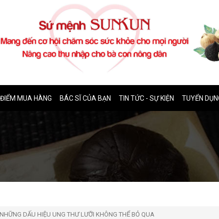
ĐIỂM MUA HÀNG
BÁC SĨ CỦA BẠN
TIN TỨC - SỰ KIỆN
TUYỂN DỤN
NHỮNG DẤU HIỆU UNG THƯ LƯỠI KHÔNG THỂ BỎ QUA