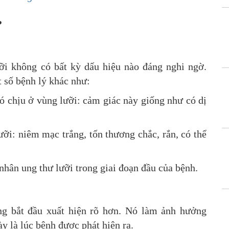
?
ỡi không có bất kỳ dấu hiệu nào đáng nghi ngờ.
t số bệnh lý khác như:
 chịu ở vùng lưỡi: cảm giác này giống như có dị
lưỡi: niêm mạc trắng, tổn thương chắc, rắn, có thể
nhân ung thư lưỡi trong giai đoạn đầu của bệnh.
ứng bắt đầu xuất hiện rõ hơn. Nó làm ảnh hưởng
y là lúc bệnh được phát hiện ra.