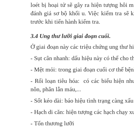
loét bị hoại tử sẽ gây ra hiện tượng hôi
đánh giá sơ bộ khối u. Việc kiểm tra sẽ 
trước khi tiến hành kiểm tra.
3.4 Ung thư lưỡi giai đoạn cuối.
Ở giai đoạn này các triệu chứng ung thư h
- Sụt cân nhanh: dấu hiệu này có thể cho 
- Mệt mỏi: trong giai đoạn cuối cơ thể b
- Rối loạn tiêu hóa: có các biểu hiện n
nôn, phân lẫn máu,...
- Sốt kéo dài: báo hiệu tình trạng càng xấ
- Hạch di căn: hiện tượng các hạch chạy x
- Tổn thương lưỡi