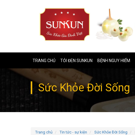
TRANG CHỦ
TỎI ĐEN SUNKUN
BỆNH NGUY HIỂM
Sức Khỏe Đời Sống
Trang chủ
Tin tức - sự kiện
Sức Khỏe Đời Sống