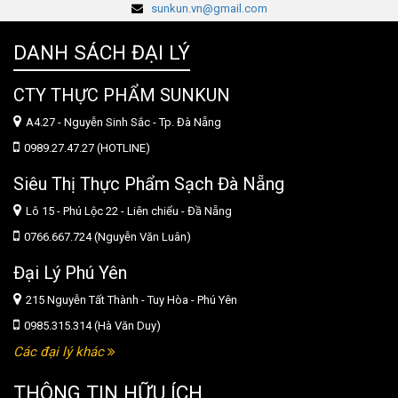
sunkun.vn@gmail.com
DANH SÁCH ĐẠI LÝ
CTY THỰC PHẨM SUNKUN
A4.27 - Nguyễn Sinh Sắc - Tp. Đà Nẵng
0989.27.47.27 (HOTLINE)
Siêu Thị Thực Phẩm Sạch Đà Nẵng
Lô 15 - Phú Lộc 22 - Liên chiểu - Đầ Nẵng
0766.667.724 (Nguyễn Văn Luân)
Đại Lý Phú Yên
215 Nguyễn Tất Thành - Tuy Hòa - Phú Yên
0985.315.314 (Hà Văn Duy)
Các đại lý khác
THÔNG TIN HỮU ÍCH