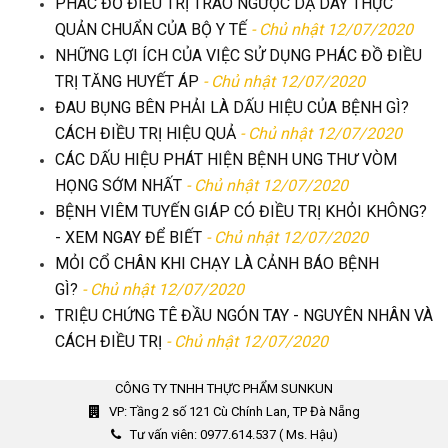
PHÁC ĐỒ ĐIỀU TRỊ TRÀO NGƯỢC DẠ DÀY THỰC
QUẢN CHUẨN CỦA BỘ Y TẾ
- Chủ nhật 12/07/2020
NHỮNG LỢI ÍCH CỦA VIỆC SỬ DỤNG PHÁC ĐỒ ĐIỀU
TRỊ TĂNG HUYẾT ÁP
- Chủ nhật 12/07/2020
ĐAU BỤNG BÊN PHẢI LÀ DẤU HIỆU CỦA BỆNH GÌ?
CÁCH ĐIỀU TRỊ HIỆU QUẢ
- Chủ nhật 12/07/2020
CÁC DẤU HIỆU PHÁT HIỆN BỆNH UNG THƯ VÒM
HỌNG SỚM NHẤT
- Chủ nhật 12/07/2020
BỆNH VIÊM TUYẾN GIÁP CÓ ĐIỀU TRỊ KHỎI KHÔNG?
- XEM NGAY ĐỂ BIẾT
- Chủ nhật 12/07/2020
MỎI CỔ CHÂN KHI CHẠY LÀ CẢNH BÁO BỆNH
GÌ?
- Chủ nhật 12/07/2020
TRIỆU CHỨNG TÊ ĐẦU NGÓN TAY - NGUYÊN NHÂN VÀ
CÁCH ĐIỀU TRỊ
- Chủ nhật 12/07/2020
CÔNG TY TNHH THỰC PHẨM SUNKUN
VP: Tầng 2 số 121 Cù Chính Lan, TP Đà Nẵng
Tư vấn viên: 0977.614.537 ( Ms. Hậu)