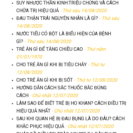
SUY NHƯỢC THẦN KINH:TRIỆU CHỨNG VÀ CÁCH
CHỮA TRỊ HIỆU QUẢ
- Thứ sáu 14/08/2020
ĐAU THẬN TRÁI NGUYÊN NHÂN LÀ GÌ?
- Thứ sáu
14/08/2020
NƯỚC TIỂU CÓ BỘT LÀ BIỂU HIỆN CỦA BỆNH
GÌ?
- Thứ sáu 14/08/2020
TRẺ ĂN GÌ ĐỂ TĂNG CHIỀU CAO
- Thứ năm
01/01/1970
CHO TRẺ ĂN GÌ KHI BỊ TIÊU CHẢY
- Thứ tư
12/08/2020
CHO TRẺ ĂN GÌ KHI BỊ SỐT
- Thứ tư 12/08/2020
HƯỚNG DẪN CÁCH SẮC THUỐC BẮC ĐÚNG
CÁCH
- Chủ nhật 12/07/2020
LÀM SAO ĐỂ BIẾT TRẺ BỊ HO KHAN? CÁCH ĐIỀU TRỊ
HIỆU QUẢ NHẤT
- Chủ nhật 12/07/2020
SAU KHI QUAN HỆ BỊ ĐAU BỤNG LÀ DO ĐÂU? CÁCH
KHẮC PHỤC HIỆU QUẢ
- Chủ nhật 12/07/2020