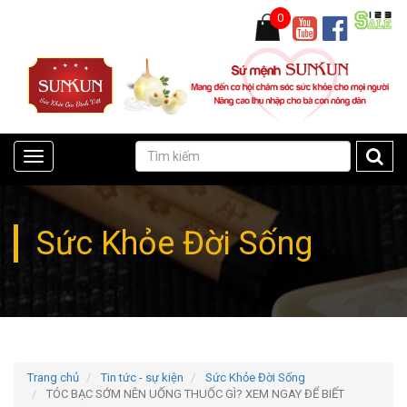
0
Toggle
navigation
Sức Khỏe Đời Sống
Trang chủ
Tin tức - sự kiện
Sức Khỏe Đời Sống
TÓC BẠC SỚM NÊN UỐNG THUỐC GÌ? XEM NGAY ĐỂ BIẾT