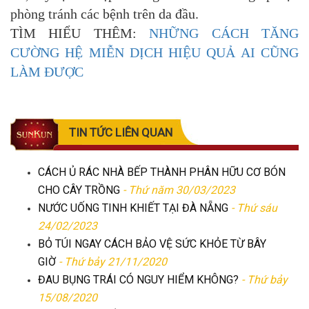
phòng tránh các bệnh trên da đầu.
TÌM HIỂU THÊM:
NHỮNG CÁCH TĂNG
CƯỜNG HỆ MIỄN DỊCH HIỆU QUẢ AI CŨNG
LÀM ĐƯỢC
TIN TỨC LIÊN QUAN
CÁCH Ủ RÁC NHÀ BẾP THÀNH PHÂN HỮU CƠ BÓN
CHO CÂY TRỒNG
- Thứ năm 30/03/2023
NƯỚC UỐNG TINH KHIẾT TẠI ĐÀ NẴNG
- Thứ sáu
24/02/2023
BỎ TÚI NGAY CÁCH BẢO VỆ SỨC KHỎE TỪ BÂY
GIỜ
- Thứ bảy 21/11/2020
ĐAU BỤNG TRÁI CÓ NGUY HIỂM KHÔNG?
- Thứ bảy
15/08/2020